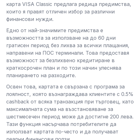
карта VISA Classic предлага редица предимства,
които я правят отличен избор за различни
финансови нужди.
Едно от най-значимите предимства е
възможността за използване на до 60 дни
гратисен период без лихва за всички плащания,
направени на ПОС терминали. Това предоставя
възможност за безлихвено кредитиране в
краткосрочен план и по този начин улеснява
планирането на разходите.
Освен това, картата е свързана с програма за
лоялност, която възнаграждава клиентите с 0.5%
cashback от всяка транзакция при търговец, като
максималната сума на възстановяване за
шестмесечен период може да достигне 200 лева.
Тази функция насърчава потребителите да
използват картата по-често и да получават
реални финансови ползи.