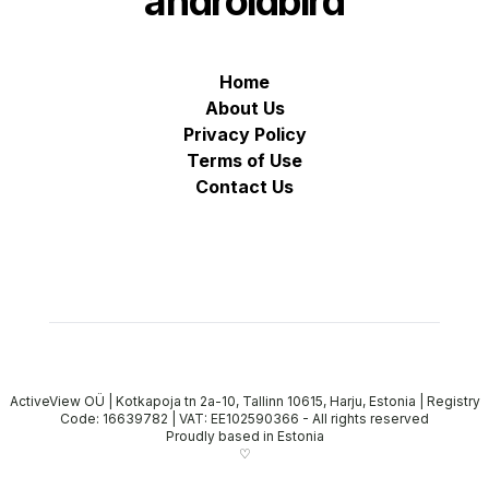
androidbird
Home
About Us
Privacy Policy
Terms of Use
Contact Us
ActiveView OÜ | Kotkapoja tn 2a-10, Tallinn 10615, Harju, Estonia | Registry
Code: 16639782 | VAT: EE102590366
-
All rights reserved
Proudly based in Estonia
♡