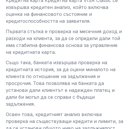
Кредитна карта Кредитна карта VISA Classic се
извършва кредитен анализ, който включва
оценка на финансовото състояние и
кредитоспособността на заявителя.
Първата стъпка е проверка на месечния доход и
разходи на клиента, за да се определи дали той
има стабилна финансова основа за управление
на кредитната карта.
Също така, банката извършва проверка на
кредитната история, за да оцени миналото на
клиента по отношение на задължения и
просрочия. Това позволява на банката да
установи дали клиентът е надежден платец и
дали би могъл да се справи с бъдещи
задължения.
Освен това, кредитният анализ включва
проверка на съществуващи кредити и лимити, за
да се установи общото ниво на задлъжнялост.