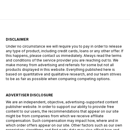
resilience and adaptability, certain practical,
high-demand skills are emerging as the fastest
routes to steady employment. You […]
DISCLAIMER
Under no circumstance we will require you to pay in order to release
any type of product, including credit cards, loans or any other offer. If
this happens, please contact us immediately. Always read the terms
and conditions of the service provider you are reaching out to. We
make money from advertising and referrals for some but not all
products displayed in this website. Everything published here is
based on quantitative and qualitative research, and our team strives
to be as fair as possible when comparing competing options.
ADVERTISER DISCLOSURE
We are an independent, objective, advertising-supported content
publisher website. In order to support our ability to provide free
content to our users, the recommendations that appear on our site
might be from companies from which we receive affiliate
compensation. Such compensation may impact how, where and in
which order offers appear on our site. Other factors such as our own
proprietary algorithms and first party data may also affect how and