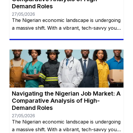
Demand Roles
27/05/2026
The Nigerian economic landscape is undergoing
a massive shift. With a vibrant, tech-savvy youth
population, rapid urbanization, and a bustling
entrepreneurial spirit, traditional career paths
are no longer the sole avenues to financial
stability. As macroeconomic shifts demand
resilience and adaptability, certain practical,
high-demand skills are emerging as the fastest
routes to steady employment. You […]
Navigating the Nigerian Job Market: A
Comparative Analysis of High-
Demand Roles
27/05/2026
The Nigerian economic landscape is undergoing
a massive shift. With a vibrant, tech-savvy youth