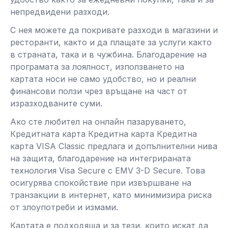
непредвидени разходи.
С нея можете да покривате разходи в магазини и
ресторанти, както и да плащате за услуги както
в страната, така и в чужбина. Благодарение на
програмата за лоялност, използването на
картата носи не само удобство, но и реални
финансови ползи чрез връщане на част от
изразходваните суми.
Ако сте любител на онлайн пазаруването,
Кредитната карта Кредитна карта Кредитна
карта VISA Classic предлага и допълнителни нива
на защита, благодарение на интегрираната
технология Visa Secure с EMV 3-D Secure. Това
осигурява спокойствие при извършване на
транзакции в интернет, като минимизира риска
от злоупотреби и измами.
Картата е подходяща и за тези, които искат да