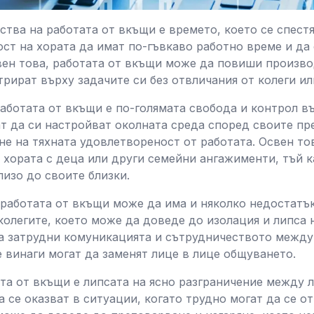
тва на работата от вкъщи е времето, което се спестя
ст на хората да имат по-гъвкаво работно време и да 
вен това, работата от вкъщи може да повиши произво
трират върху задачите си без отвличания от колеги ил
аботата от вкъщи е по-голямата свобода и контрол в
т да си настройват околната среда според своите пр
е на тяхната удовлетвореност от работата. Освен то
 хората с деца или други семейни ангажименти, тъй 
изо до своите близки.
работата от вкъщи може да има и няколко недостатъка
колегите, което може да доведе до изолация и липса 
а затрудни комуникацията и сътрудничеството между 
 винаги могат да заменят лице в лице общуването.
та от вкъщи е липсата на ясно разграничение между л
 се оказват в ситуации, когато трудно могат да се от