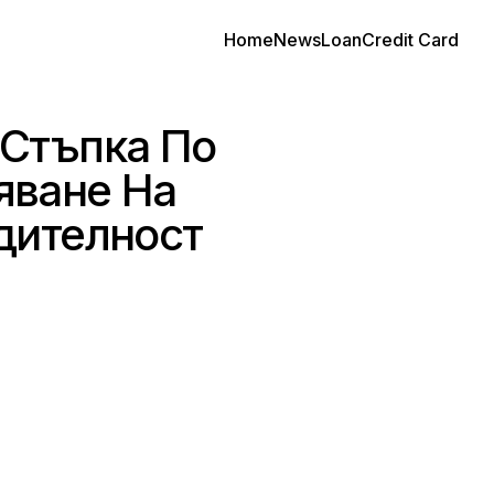
Home
News
Loan
Credit Card
 Стъпка По
яване На
дителност