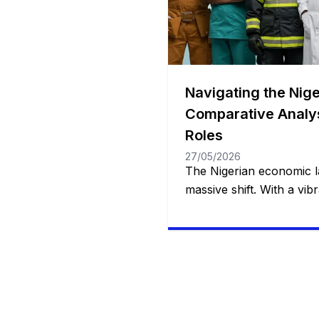
Navigating the Nige
Comparative Analy
Roles
27/05/2026
The Nigerian economic l
massive shift. With a vi
population, rapid urbaniz
entrepreneurial spirit, tr
no longer the sole avenues
As macroeconomic shifts
adaptability, certain prac
are emerging as the fast