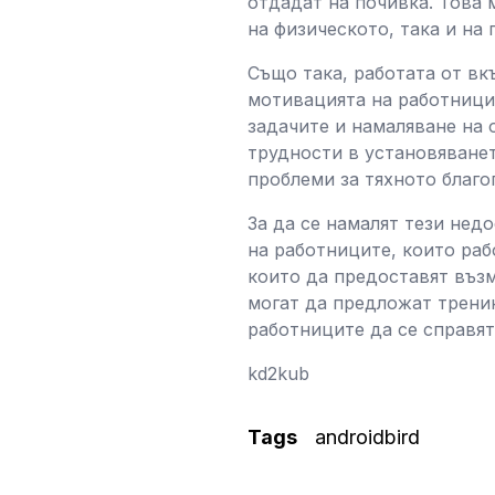
отдадат на почивка. Това 
на физическото, така и на 
Също така, работата от вк
мотивацията на работницит
задачите и намаляване на 
трудности в установяванет
проблеми за тяхното благо
За да се намалят тези нед
на работниците, които раб
които да предоставят въз
могат да предложат тренин
работниците да се справят
kd2kub
Tags
androidbird