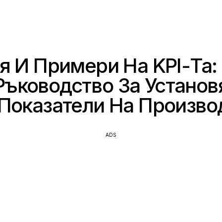
 И Примери На KPI-Та:
Ръководство За Установ
Показатели На Произво
ADS