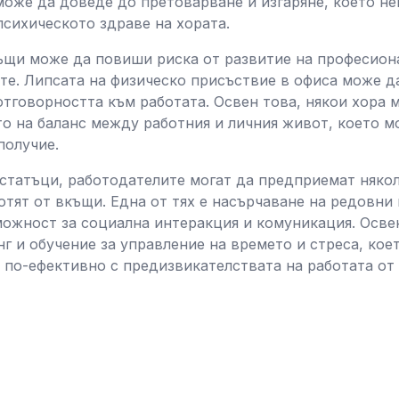
може да доведе до претоварване и изгаряне, което не
психическото здраве на хората.
ъщи може да повиши риска от развитие на професиона
е. Липсата на физическо присъствие в офиса може да
отговорността към работата. Освен това, някои хора м
о на баланс между работния и личния живот, което м
получие.
остатъци, работодателите могат да предприемат няко
отят от вкъщи. Една от тях е насърчаване на редовни
можност за социална интеракция и комуникация. Осве
г и обучение за управление на времето и стреса, кое
 по-ефективно с предизвикателствата на работата от