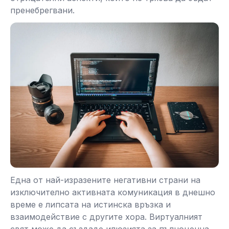
пренебрегвани.
Една от най-изразените негативни страни на
изключително активната комуникация в днешно
време е липсата на истинска връзка и
взаимодействие с другите хора. Виртуалният
свят може да създаде илюзията за пълноценна