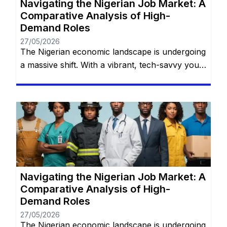
Navigating the Nigerian Job Market: A
Comparative Analysis of High-
Demand Roles
27/05/2026
The Nigerian economic landscape is undergoing
a massive shift. With a vibrant, tech-savvy youth
population, rapid urbanization, and a bustling
entrepreneurial spirit, traditional career paths
are no longer the sole avenues to financial
stability. As macroeconomic shifts demand
resilience and adaptability, certain practical,
high-demand skills are emerging as the fastest
routes to steady employment. You […]
Navigating the Nigerian Job Market: A
Comparative Analysis of High-
Demand Roles
27/05/2026
The Nigerian economic landscape is undergoing