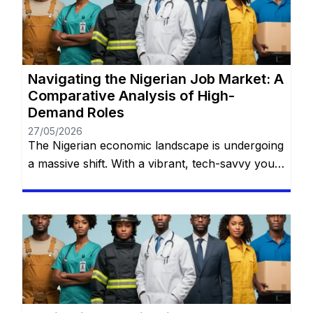
Navigating the Nigerian Job Market: A
Comparative Analysis of High-
Demand Roles
27/05/2026
The Nigerian economic landscape is undergoing
a massive shift. With a vibrant, tech-savvy youth
population, rapid urbanization, and a bustling
entrepreneurial spirit, traditional career paths
are no longer the sole avenues to financial
stability. As macroeconomic shifts demand
resilience and adaptability, certain practical,
high-demand skills are emerging as the fastest
routes to steady employment. You […]