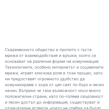
Съвременното общество е пропито с гъста
мрежа от взаимодействия и връзки, които се
основават на различни форми на комуникация.
Технологиите, особено интернетът и социалните
мрежи, играят ключова роля в този процес, като
ни предоставят огромното удобство да
комуникираме с хора от цял свят по бърз и лесен
начин. Въпреки че тази възможност носи много
положителни страни, като по-голяма свързаност
и лесен достъп до информация, съществуват и
отрицателни аспекти, които не трябва да бъдат