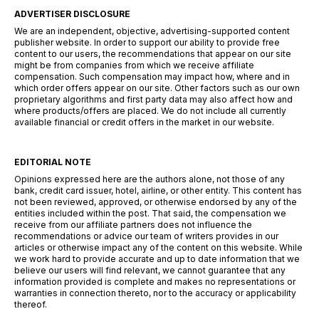
ADVERTISER DISCLOSURE
We are an independent, objective, advertising-supported content
publisher website. In order to support our ability to provide free
content to our users, the recommendations that appear on our site
might be from companies from which we receive affiliate
compensation. Such compensation may impact how, where and in
which order offers appear on our site. Other factors such as our own
proprietary algorithms and first party data may also affect how and
where products/offers are placed. We do not include all currently
available financial or credit offers in the market in our website.
EDITORIAL NOTE
Opinions expressed here are the authors alone, not those of any
bank, credit card issuer, hotel, airline, or other entity. This content has
not been reviewed, approved, or otherwise endorsed by any of the
entities included within the post. That said, the compensation we
receive from our affiliate partners does not influence the
recommendations or advice our team of writers provides in our
articles or otherwise impact any of the content on this website. While
we work hard to provide accurate and up to date information that we
believe our users will find relevant, we cannot guarantee that any
information provided is complete and makes no representations or
warranties in connection thereto, nor to the accuracy or applicability
thereof.