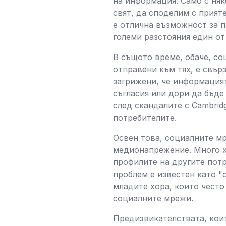
на информация. Само с няк
свят, да споделим с прият
е отлична възможност за п
големи разстояния един от
В същото време, обаче, со
отправени към тях, е свър
загрижени, че информацият
съгласия или дори да бъде
след скандалите с Cambridg
потребителите.
Освен това, социалните м
медионапрежение. Много х
профилите на другите потр
проблем е известен като "
младите хора, които често
социалните мрежи.
Предизвикателствата, кои