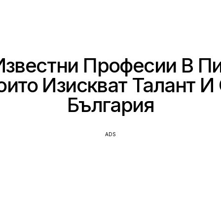
 Известни Професии В Пи
оито Изискват Талант И
България
ADS