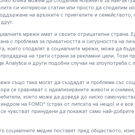
олко клика можем да споделим новините за най-актуа
елите си интересни статии или просто да споделим н
оддържане на връзките с приятелите и семейството, 
 друг.
циалните мрежи имат и своите отрицателни страни. Е
зана с проблема за приватността и сигурността на лич
а, която споделят в социалните мрежи, може да бъде
 продадена на трети страни за рекламни цели. Този п
e Analytica и други подобни случаи на злоупотреба с 
режи също така могат да създадат и проблеми със со
ора се сравняват с идеализираните животи и снимки,
ебители, което може да доведе до ниско самочувстви
синдром на FOMO" (страх от липсата на нещо) и е все
 се чувстват принудени да покажат само най-добрите
то социалните медии поставят пред обществото, изис