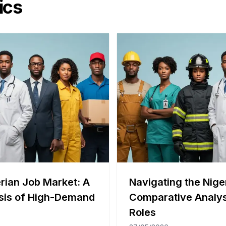
ics
rian Job Market: A
Navigating the Nige
sis of High-Demand
Comparative Analy
Roles