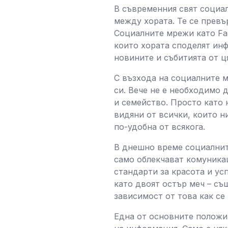
В съвременния свят социа
между хората. Те се превъ
Социалните мрежи като Face
които хората споделят инф
новините и събитията от ця
С възхода на социалните 
си. Вече не е необходимо 
и семейство. Просто като 
видяни от всички, които н
по-удобна от всякога.
В днешно време социалнит
само облекчават комуника
стандарти за красота и у
като двоят остър меч – съ
зависимост от това как се 
Една от основните положи