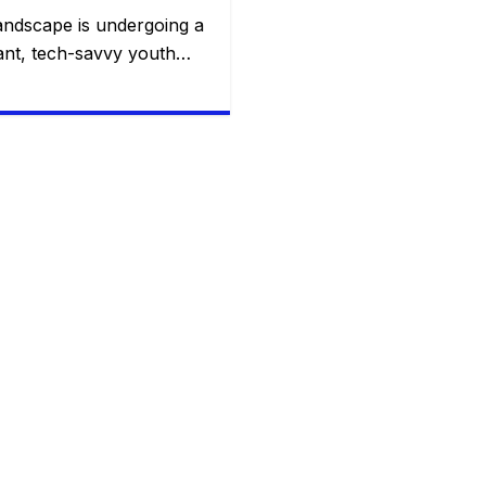
andscape is undergoing a
rant, tech-savvy youth
ation, and a bustling
aditional career paths are
 to financial stability.
 demand resilience and
tical, high-demand skills
st routes to steady