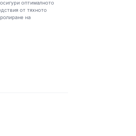
 осигури оптималното
едствия от тяхното
тролиране на