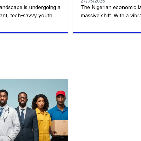
27/05/2026
andscape is undergoing a
The Nigerian economic l
brant, tech-savvy youth
massive shift. With a vib
ation, and a bustling
population, rapid urbaniz
aditional career paths are
entrepreneurial spirit, tr
 to financial stability.
no longer the sole avenues
 demand resilience and
As macroeconomic shifts
tical, high-demand skills
adaptability, certain prac
est routes to steady
are emerging as the faste
employment. You […]