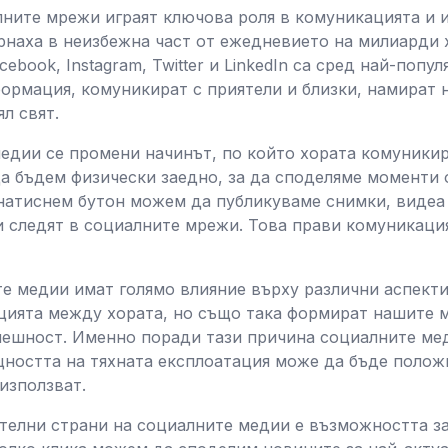
лните мрежи играят ключова роля в комуникацията и
рнаха в неизбежна част от ежедневието на милиарди х
book, Instagram, Twitter и LinkedIn са сред най-попу
ормация, комуникират с приятели и близки, намират 
л свят.
медии се промени начинът, по който хората комуники
да бъдем физически заедно, за да споделяме моменти
натиснем бутон можем да публикуваме снимки, видеа 
и следят в социалните мрежи. Това прави комуникация
е медии имат голямо влияние върху различни аспекти
цията между хората, но също така формират нашите 
спешност. Именно поради тази причина социалните ме
щността на тяхната експлоатация може да бъде полож
използват.
телни страни на социалните медии е възможността за