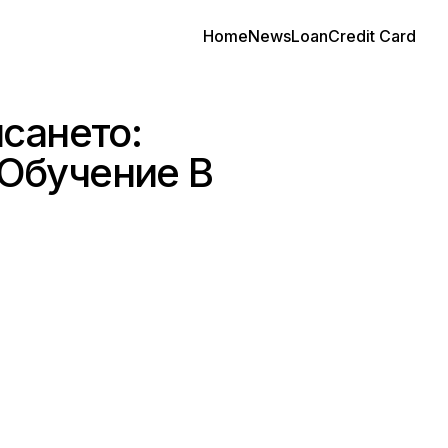
Home
News
Loan
Credit Card
сането:
 Обучение В