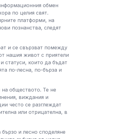
 информационния обмен
ора по целия свят.
лярните платформи, на
нови познанства, следят
рат и се свързват помежду
 от нашия живот с приятели
и статуси, които да бъдат
та по-лесна, по-бърза и
 на обществото. Те не
мнения, виждания и
дии често се разглеждат
ителна или отрицателна, в
 бързо и лесно споделяне