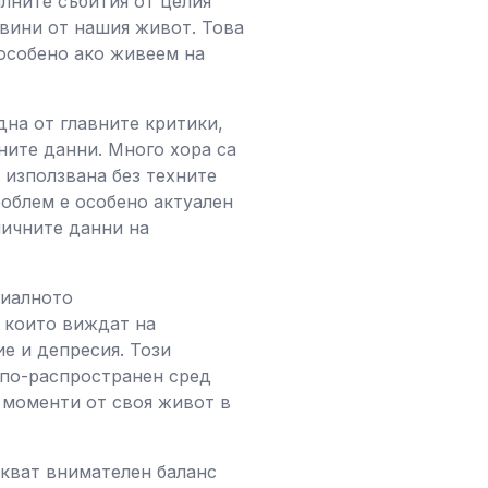
лните събития от целия
овини от нашия живот. Това
особено ако живеем на
дна от главните критики,
ните данни. Много хора са
 използвана без техните
роблем е особено актуален
личните данни на
циалното
 които виждат на
е и депресия. Този
 по-распространен сред
 моменти от своя живот в
кват внимателен баланс