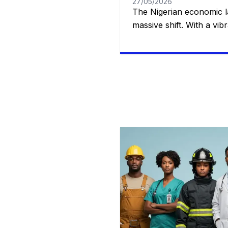
27/05/2026
The Nigerian economic l
massive shift. With a vi
population, rapid urbaniz
entrepreneurial spirit, tr
no longer the sole avenues
As macroeconomic shifts
adaptability, certain prac
are emerging as the fast
employment. You […]