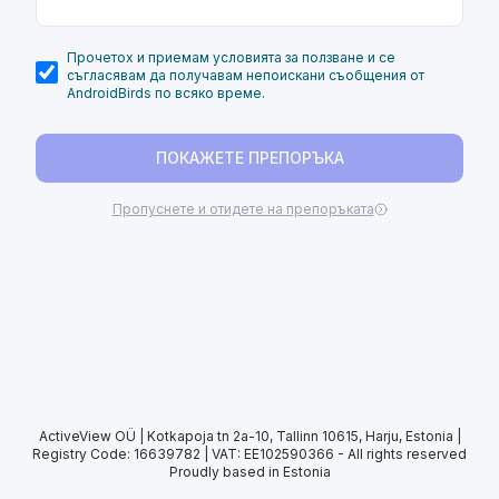
Прочетох и приемам условията за ползване и се
съгласявам да получавам непоискани съобщения от
AndroidBirds по всяко време.
ПОКАЖЕТЕ ПРЕПОРЪКА
Пропуснете и отидете на препоръката
ActiveView OÜ | Kotkapoja tn 2a-10, Tallinn 10615, Harju, Estonia |
Registry Code: 16639782 | VAT: EE102590366
-
All rights reserved
Proudly based in Estonia